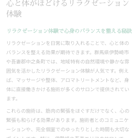
リラクゼーションでストレスから解放され
心と体がほどけるリラクゼーション
る方法
体験
リラクゼーションが日常に与える安らぎの
効果
リラクゼーション体験で心身のバランスを整える秘訣
日常に癒しを呼ぶアプローチの工夫
リラクゼーションを日常に取り入れることで、心と体の
リラクゼーションを日常へ取り入れる実践
バランスを整える効果が期待できます。群馬県伊勢崎市
アイデア
や吾妻郡中之条町では、地域特有の自然環境や静かな雰
自宅でできるリラクゼーションの簡単アプ
囲気を活かしたリラクゼーション体験が人気です。例え
ローチ
ば、マッサージや整体、アロマトリートメントなど、身
体に直接働きかける施術が多くのサロンで提供されてい
忙しい日常こそリラクゼーションの工夫が
ます。
重要
リラクゼーションで毎日に癒しを生み出す
これらの施術は、筋肉の緊張をほぐすだけでなく、心の
方法
緊張も和らげる効果があります。施術者とのコミュニケ
生活リズムに合わせたリラクゼーションの
ーションや、完全個室でのゆったりとした時間も大切な