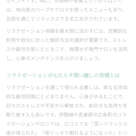
工夫例
ポイントです。特に、伊勢崎や吾妻エリアのサロンで
は、地元産のハーブやアロマを使ったメニューもあり、
伊勢崎のリラクゼーション活用術とは
五感を通じてリラックスできる工夫がされています。
リラクゼーションを活用する伊勢崎での楽
しみ方
リラクゼーション体験を最大限に活かすには、定期的な
利用や自分に合った施術方法の選択が重要です。ストレ
伊勢崎で人気のリラクゼーションサロンの
スや疲労を感じたときこそ、無理せず専門サロンを活用
特徴
し、心身のメンテナンスを心がけましょう。
リラクゼーションと伊勢崎マッサージの組
み合わせ術
リラクゼーションがもたらす深い癒しの実感とは
スマーク伊勢崎店も参考にしたリラクゼー
リラクゼーションを通じて得られる癒しは、単なる肉体
ション選び
的な疲労回復にとどまりません。心身がゆるむことで、
伊勢崎エリアでリラクゼーションが支持さ
日々のストレスや不安から解放され、前向きな気持ちを
れる理由
取り戻す人も多いです。伊勢崎や吾妻郡中之条町のリラ
中之条町で感じる癒しの時間の過ごし方
クゼーションサロンでは、口コミでも「深いリラックス
リラクゼーションで中之条町の癒し時間を
感が得られた」「夜ぐっすり眠れるようになった」とい