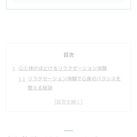
目次
心と体がほどけるリラクゼーション体験
リラクゼーション体験で心身のバランスを
整える秘訣
リラクゼーションがもたらす深い癒しの実
感とは
心と体がほぐれるリラクゼーションの魅力
に迫る