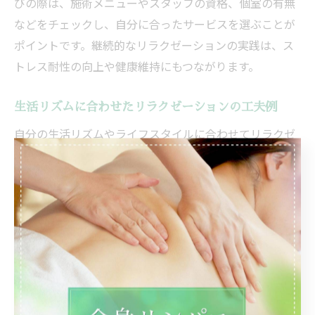
びの際は、施術メニューやスタッフの資格、個室の有無
などをチェックし、自分に合ったサービスを選ぶことが
ポイントです。継続的なリラクゼーションの実践は、ス
トレス耐性の向上や健康維持にもつながります。
生活リズムに合わせたリラクゼーションの工夫例
自分の生活リズムやライフスタイルに合わせてリラクゼ
ーションを取り入れることが、無理なく続けるコツで
す。例えば、朝は軽いストレッチや深呼吸で一日のスタ
ートを整え、昼休みや仕事終わりには近くの整体やリラ
クゼーションサロンで全身をほぐすなど、時間帯によっ
て方法を工夫するのがおすすめです。
特に伊勢崎や吾妻郡中之条町では、地元密着型のサロン
やマッサージ店が多く、予約制や当日利用可能なサービ
スも充実しています。自分のペースで通いやすい施設を