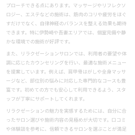
リラクゼーションにおける安心と信頼の見
プローチできる点にあります。マッサージやリフレクソ
極め方
ロジー、エステなどの施術は、筋肉のコリや疲労をほぐ
リラクゼーション体験の満足度を高める選
すだけでなく、自律神経のバランスを整える効果も期待
択基準
できます。特に伊勢崎や吾妻エリアでは、個室完備や静
口コミが語るリラクゼーション選びの決め
かな環境での施術が好評です。
手とは
また、リラクゼーションサロンでは、利用者の要望や体
疲れた体に最適な方法を見つけるコツ
調に応じたカウンセリングを行い、最適な施術メニュー
リラクゼーションで自分に合う施術方法を
を提案しています。例えば、肩甲骨はがしや全身マッサ
探すコツ
ージなど、部位別の悩みに対応した専門的なコースも豊
富です。初めての方でも安心して利用できるよう、スタ
疲労回復に最適なリラクゼーションの見極
ッフが丁寧にサポートしてくれます。
め方
リラクゼーション活用で体調改善を目指す
リラクゼーションの魅力を実感するためには、自分に合
方法
ったサロン選びや施術内容の見極めが大切です。口コミ
肩こり腰痛に効くリラクゼーションの選び
や体験談を参考に、信頼できるサロンを選ぶことが満足