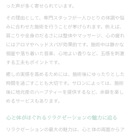
満喫する法
った声が多く寄せられています。
中之条町でリラクゼーションを楽しむおす
その理由として、専門スタッフが一人ひとりの体調や悩
すめ方法
みに合わせた施術を行うことが挙げられます。例えば、
リラクゼーションが叶える中之条町での心
肩こりや全身のだるさには整体やマッサージ、心の疲れ
安らぐ時間
にはアロマやヘッドスパが効果的です。施術中は静かな
地元で味わうリラクゼーションの特別なひ
個室や落ち着いた音楽、心地よい香りなど、五感を刺激
ととき
する工夫もポイントです。
中之条町ならではのリラクゼーション体験
癒しの実感を高めるためには、施術後にゆったりとした
の魅力
時間を過ごすことも大切です。サロンによっては、施術
リラクゼーションを選ぶ際の重要ポイント
後に地元産のハーブティーを提供するなど、余韻を楽し
リラクゼーション選びで重視したいポイン
めるサービスもあります。
トまとめ
サロン選びに役立つリラクゼーションの基
心と体がほぐれるリラクゼーションの魅力に迫る
準とは
リラクゼーションの最大の魅力は、心と体の両面からア