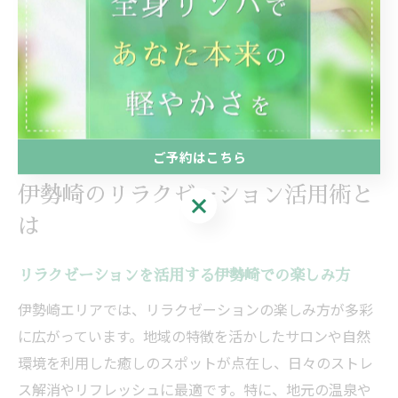
選び、生活サイクルに合わせてリラクゼーションタイム
を設けることで、心身のリセットがしやすくなります。
生活リズムに合った工夫を継続することで、日常の疲れ
やストレスを溜め込まずに健康的な毎日を過ごせます。
ご予約はこちら
伊勢崎のリラクゼーション活用術と
ご予約はこちら
は
リラクゼーションを活用する伊勢崎での楽しみ方
伊勢崎エリアでは、リラクゼーションの楽しみ方が多彩
に広がっています。地域の特徴を活かしたサロンや自然
環境を利用した癒しのスポットが点在し、日々のストレ
ス解消やリフレッシュに最適です。特に、地元の温泉や