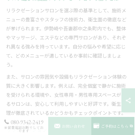
リラクゼーションサロンを選ぶ際の基準として、施術メ
ニューの豊富さやスタッフの技術力、衛生面の徹底など
が挙げられます。伊勢崎や吾妻郡中之条町内でも、整体
やマッサージ、エステなどの専門サロンがあり、それぞ
れ異なる強みを持っています。自分の悩みや希望に応じ
て、どのメニューが適しているか事前に確認しましょ
う。
また、サロンの雰囲気や設備もリラクゼーション体験の
質に大きく影響します。例えば、完全個室で静かに施術
を受けられる環境や、女性専用・男性専用スペースがあ
るサロンは、安心して利用しやすいと好評です。衛生管
理が徹底されているかどうかもチェックポイントです。
080-9342-2419
お問い合わせ
ご予約はこちら
※営業電話お断りしてお
リラクゼーションにおける安心と信頼の見極め方
ります