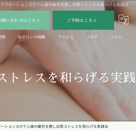
リラクゼーションヨガで心身の疲労を癒し日常ストレスを和らげる実践法
お問い合わせはこちら
ご予約はこちら
質問
当サロンの特徴
アクセス
ブログ
コラム
アロマ
ヘッドスパ
ストレスを和らげる実践
リンパ
全身
出張
ゼーションヨガで心身の疲労を癒し日常ストレスを和らげる実践法