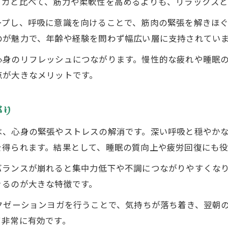
ヨガと比べて、筋力や柔軟性を高めるよりも、リラックス
心身を癒すヨガの呼吸法を実践するために
ープし、呼吸に意識を向けることで、筋肉の緊張を解きほ
リラクセーション 呼吸法で心身の緊張を解放
のが魅力で、年齢や経験を問わず幅広い層に支持されてい
リラクゼーションヨガで腹式呼吸を意識しよう
心身のリフレッシュにつながります。慢性的な疲れや睡眠
初心者にもやさしい呼吸法のステップ
点が大きなメリットです。
呼吸筋を使ったリラクゼーションの効果
深い呼吸で得られるリラクゼーション体験
がり
短時間で効果を感じるリラクゼーションのコツ
は、心身の緊張やストレスの解消です。深い呼吸と穏やか
リラクゼーションを短時間で実感するポイント
を得られます。結果として、睡眠の質向上や疲労回復にも役
毎日10分のリラクゼーションヨガの効果とは
バランスが崩れると集中力低下や不調につながりやすくな
効果的なリラクゼーション ヨガ ポーズの選び方
きるのが大きな特徴です。
シンプルステップで続けやすいリラクゼーション
クゼーションヨガを行うことで、気持ちが落ち着き、翌朝
忙しい人にも最適なリラクゼーション法
て非常に有効です。