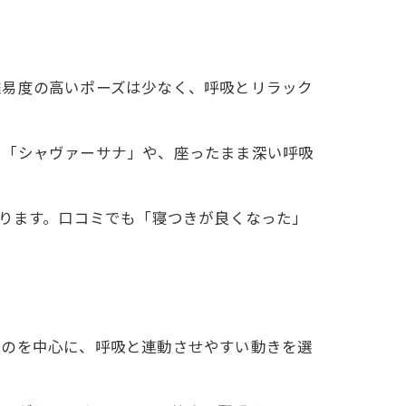
案
難易度の高いポーズは少なく、呼吸とリラック
く「シャヴァーサナ」や、座ったまま深い呼吸
なります。口コミでも「寝つきが良くなった」
解説
る
ものを中心に、呼吸と連動させやすい動きを選