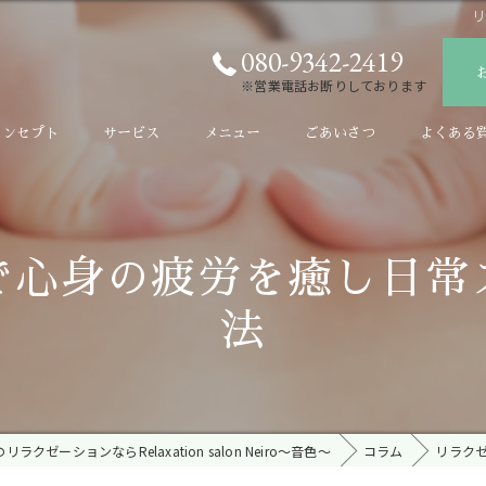
080-9342-2419
※営業電話お断りしております
コンセプト
サービス
メニュー
ごあいさつ
よくある
で心身の疲労を癒し日常
法
ラクゼーションならRelaxation salon Neiro～音色～
コラム
リラク