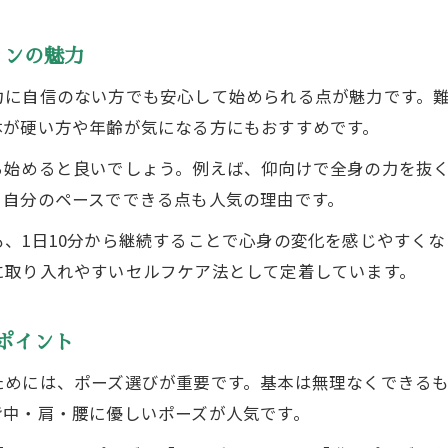
リラクゼーションヨガでストレス軽減を目指す方法
リラクゼーションヨガでストレスを和らげる実践法
ョンの魅力
ストレス軽減に有効なリラクゼーションの活用を提
力に自信のない方でも安心して始められる点が魅力です。
心のヨガ資格で学ぶリラクゼーションの知識
体が硬い方や年齢が気になる方にもおすすめです。
リラクゼーション ヨガ ポーズで心を整える方法
ら始めると良いでしょう。例えば、仰向けで全身の力を抜
ストレスケアに役立つリラクセーション法とは
。自分のペースでできる点も人気の理由です。
初心者が知りたいヨガとリラックスヨガの違い
、1日10分から継続することで心身の変化を感じやすく
リラクゼーションヨガとヨガの違いをわかりやすく
に取り入れやすいセルフケア法として定着しています。
ご予約はこちら
ご予約はこちら
リラクセーション と リラクゼーションの理解を深め
初心者が選ぶべきリラックスヨガのポイント
ポイント
リラクセーションヨガポーズは誰におすすめ？
ためには、ポーズ選びが重要です。基本は無理なくできる
リラックスヨガ シークエンス例の魅力に注目
背中・肩・腰に優しいポーズが人気です。