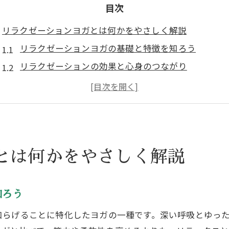
目次
リラクゼーションヨガとは何かをやさしく解説
リラクゼーションヨガの基礎と特徴を知ろう
リラクゼーションの効果と心身のつながり
ヨガ初心者にもやさしいリラクゼーションの魅力
リラクゼーション ヨガ ポーズの選び方ポイント
リラクセーション法とリラクゼーションの違い
日常の疲れに効くリラクゼーションの基本
とは何かをやさしく解説
リラクゼーションで日常疲労を優しく緩和する方法
疲労回復に役立つリラクゼーションの実践ポイント
リラックスヨガ シークエンス例で疲れ対策
知ろう
リラクゼーション ヨガ ポーズで心身をほぐすコツ
和らげることに特化したヨガの一種です。深い呼吸とゆっ
ストレッチや呼吸法を取り入れたリラクゼーション