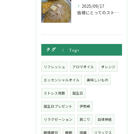
2025/09/17
皆様にとってのストレス発散は何ですか！？
タグ
Tags
ご予約はこちら
ご予約はこちら
リフレッシュ
アロマオイル
オレンジ
エッセンシャルオイル
美味しいもの
ストレス発散
誕生日
誕生日プレゼント
伊勢崎
リラクゼーション
肩こり
自律神経
眼精疲労
睡眠
頭痛
リラックス